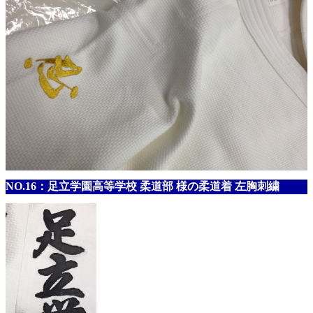
NO.16：足立学園高等学校 柔道部 様の柔道着 左胸刺繍