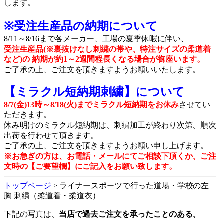
します。
※受注生産品の納期について
8/11～8/16まで各メーカー、工場の夏季休暇に伴い、
受注生産品(※裏抜けなし刺繍の帯や、特注サイズの柔道着
など)の 納期が約1～2週間程長くなる場合が御座います。
ご了承の上、ご注文を頂きますようお願いいたします。
【ミラクル短納期刺繍】について
8/7(金)13時～8/18(火)までミラクル短納期をお休み
させてい
ただきます。
休み明けのミラクル短納期は、刺繍加工が終わり次第、順次
出荷を行わせて頂きます。
ご了承の上、ご注文を頂きますようお願い申し上げます。
※お急ぎの方は、お電話・メールにてご相談下頂くか、ご注
文時の【ご要望欄】にご記入をお願い致します。
トップページ
> ライナースポーツで行った道場・学校の左
胸 刺繍（柔道着・柔道衣）
下記の写真は、
当店で過去ご注文を承ったことのある、