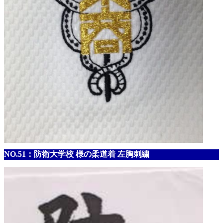
NO.51：防衛大学校 様の柔道着 左胸刺繍