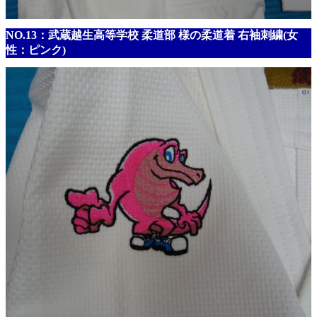
NO.13：武蔵越生高等学校 柔道部 様の柔道着 右袖刺繍(女
性：ピンク)