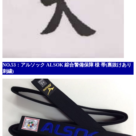
NO.53：アルソック ALSOK 綜合警備保障 様 帯(裏抜けあり
刺繍)