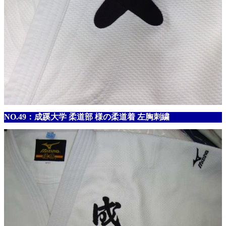
NO.49：成蹊大学 柔道部 様の柔道着 左胸刺繍