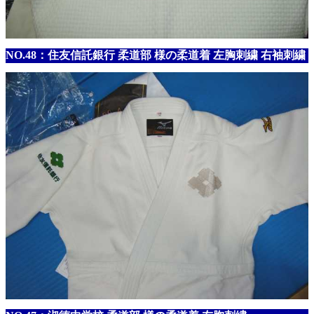
NO.48：住友信託銀行 柔道部 様の柔道着 左胸刺繍 右袖刺繍