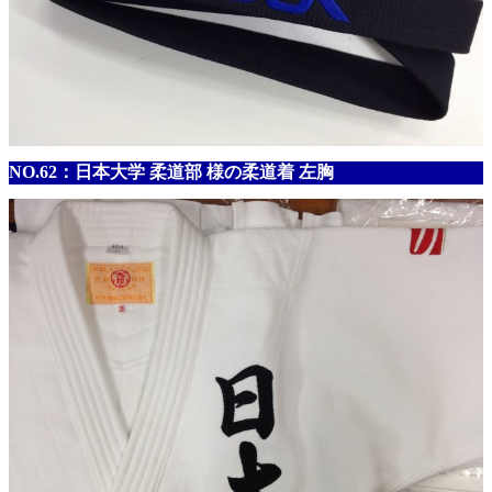
NO.62：日本大学 柔道部 様の柔道着 左胸