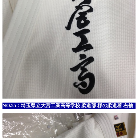
NO.55：埼玉県立大宮工業高等学校 柔道部 様の柔道着 右袖