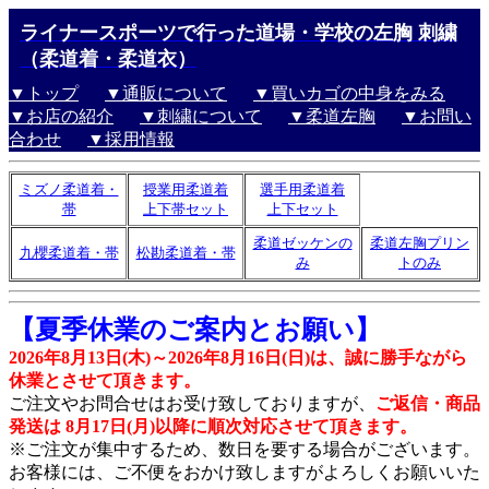
ライナースポーツで行った道場・学校の左胸 刺繍
（柔道着・柔道衣）
▼トップ
▼通販について
▼買いカゴの中身をみる
▼お店の紹介
▼刺繍について
▼柔道左胸
▼お問い
合わせ
▼採用情報
ミズノ柔道着・
授業用柔道着
選手用柔道着
帯
上下帯セット
上下セット
柔道ゼッケンの
柔道左胸プリン
九櫻柔道着・帯
松勘柔道着・帯
み
トのみ
【夏季休業のご案内とお願い】
2026年8月13日(木)～2026年8月16日(日)は、誠に勝手ながら
休業とさせて頂きます。
ご注文やお問合せはお受け致しておりますが、
ご返信・商品
発送は 8月17日(月)以降に順次対応させて頂きます。
※ご注文が集中するため、数日を要する場合がございます。
お客様には、ご不便をおかけ致しますがよろしくお願いいた