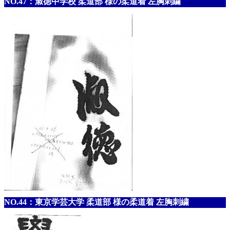
NO.47：淑徳中学校 柔道部 様の柔道着 左胸刺繍
NO.44：東京学芸大学 柔道部 様の柔道着 左胸刺繍