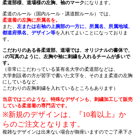
柔道部様、道場様の左胸、袖のマーク
になります。
柔道のルール（国内ルール・講道館ルール）では、
柔道着の左胸に所属名を。
また、
左または右袖の上腕部の一方に、所属名、所属地域、
都道府県名、デザイン等
を入れてよいことになっておりま
す。
こだわりのある各柔道部、道場では、オリジナルの書体で、
↓の写真のように、左胸や袖に刺繍を入れるチームが多いで
す。
（非常にこだわっている某有名大学の柔道部などは、
大学創設者の方が習字で書いた文字を、そのまま柔道の左胸
にしているなど、
こだわりの左胸刺繍を入れているところもあります）
当店ではこのような、特殊なデザインも、刺繍加工して販売
している柔道着の専門店です。
※新規のデザインは、『10着以上』か
らのご注文となります。
複雑なデザインは出来ない場合が御座いますのでご了承下さ