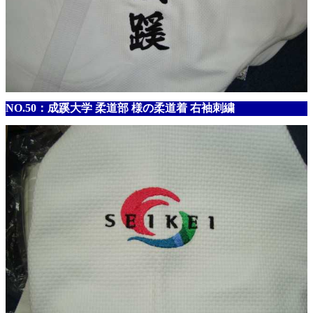
NO.50：成蹊大学 柔道部 様の柔道着 右袖刺繍