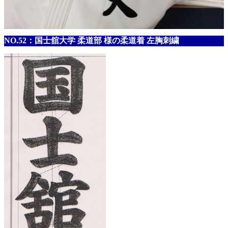
NO.52：国士舘大学 柔道部 様の柔道着 左胸刺繍