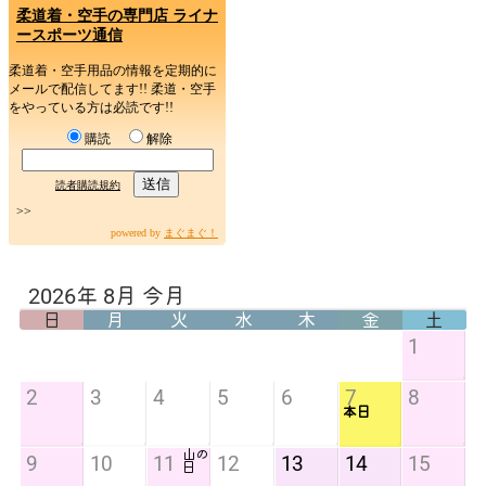
柔道着・空手の専門店 ライナ
ースポーツ通信
柔道着・空手用品の情報を定期的に
メールで配信してます!! 柔道・空手
をやっている方は必読です!!
購読
解除
読者購読規約
>>
powered by
まぐまぐ！