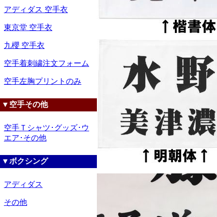
アディダス 空手衣
東京堂 空手衣
九櫻 空手衣
空手着刺繍注文フォーム
空手左胸プリントのみ
▼空手その他
空手Ｔシャツ･グッズ･ウ
エア･その他
▼ボクシング
アディダス
その他