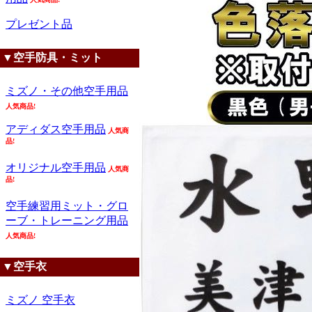
プレゼント品
▼空手防具・ミット
ミズノ・その他空手用品
人気商品!
アディダス空手用品
人気商
品!
オリジナル空手用品
人気商
品!
空手練習用ミット・グロ
ーブ・トレーニング用品
人気商品!
▼空手衣
ミズノ 空手衣