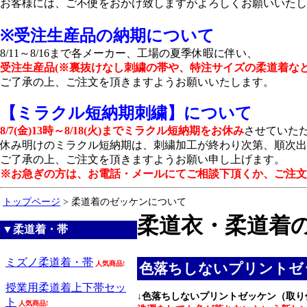
お客様には、ご不便をおかけ致しますがよろしくお願いいたし
※受注生産品の納期について
8/11～8/16まで各メーカー、工場の夏季休暇に伴い、
受注生産品(※裏抜けなし刺繍の帯や、特注サイズの柔道着など
ご了承の上、ご注文を頂きますようお願いいたします。
【ミラクル短納期刺繍】について
8/7(金)13時～8/18(火)までミラクル短納期をお休み
させていた
休み明けのミラクル短納期は、刺繍加工が終わり次第、順次出
ご了承の上、ご注文を頂きますようお願い申し上げます。
※お急ぎの方は、お電話・メールにてご相談下頂くか、ご注文
トップページ
> 柔道着のゼッケンについて
柔道衣・柔道着
▼柔道着・帯
ミズノ柔道着・帯
人気商品!
色落ちしないプリントゼ
授業用柔道着上下帯セッ
↓
色落ちしないプリントゼッケン（取り付
ト
人気商品!