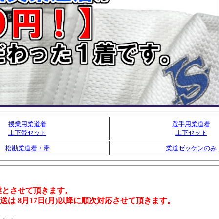
授業用柔道着
選手用柔道着
上下帯セット
上下セット
松勘柔道着・帯
柔道ゼッケンのみ
ら休業とさせて頂きます。
送は 8月17日(月)以降に順次対応させて頂きます。