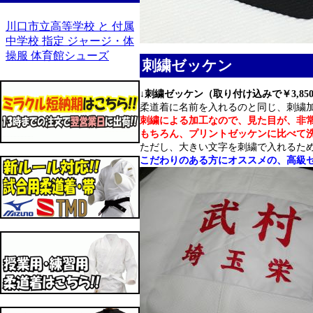
川口市立高等学校 と 付属
中学校 指定 ジャージ・体
操服 体育館シューズ
刺繍ゼッケン
↓
刺繍ゼッケン（取り付け込みで￥3,85
柔道着に名前を入れるのと同じ、刺繍
刺繍による加工なので、見た目が、非
もちろん、プリントゼッケンに比べて
ただし、大きい文字を刺繍で入れるた
こだわりのある方にオススメの、高級