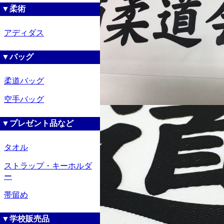
▼柔術
アディダス
▼バッグ
柔道バッグ
空手バッグ
▼プレゼント品など
タオル
ストラップ・キーホルダ
ー
帯留め
▼学校販売品