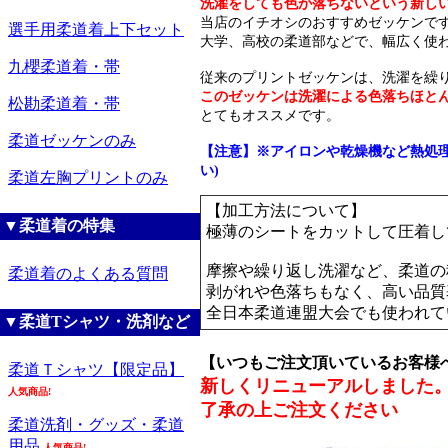
洗濯をしても色が落ちないという新し
当店のイチオシのおすすめゼッケンで
選手用柔道着上下セット
大学、高校の柔道部などで、幅広く使
九櫻柔道着・帯
従来のプリントゼッケンは、洗濯を繰
このゼッケンは洗濯による色落ちほと
松勘柔道着・帯
とてもオススメです。
柔道ゼッケンのみ
【注意】※アイロンや乾燥機など熱処
い)
柔道左胸プリントのみ
【加工方法について】
▼柔道着の特集
極薄のシートをカットして圧着し
摩擦や繰り返し洗濯など、柔道の
柔道着のよくある質問
剥がれや色落ちもなく、高い品質
全日本柔道連盟大会でも使われて
▼柔道Tシャツ・洗剤など
【いつもご注文頂いているお客様
柔道Ｔシャツ【限定品】
新しくリニューアルしました。
人気商品!
了承の上ご注文ください
柔道洗剤・グッズ・柔道
用品
人気商品!