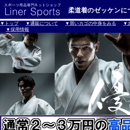
柔道着のゼッケンに
▼トップ
▼通販について
▼買いカゴの中身をみる
▼
▼採用情報