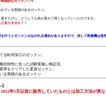
い画期的なゼッケン
です。
す。
われている実績のあるゼッケン。
り返すたびに、どうしても色が落ちて薄くなっていったのですが、
んどありません！！
理を行うとゼッケンがはがれる場合がありますので、決して乾燥機は使
てる転写加工のゼッケン。
種目特性に合った試験実施し検証済。
基準をクリアした柔道ゼッケン。
いる実績のあるゼッケン
へ】
2022年5月以前に販売していたものとは加工方法が異