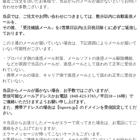
最近ご注文を頂いたお客様で、当店からのメールが届かないというお問い
合わせが多数ございます。
当店では、ご注文やお問い合わせにつきましては、数分以内に自動返信メ
ールを、
その後、「受注確認メール」を2営業日以内(土日祝日除く)に必ずご返信し
ております。
この２通のメールが届いていない場合は、下記原因によりメールが届いて
いない可能性がございます。
・プロバイダ側の迷惑メール対策、メールソフトの迷惑メール駆除機能、
などが原因で当店のメールが、迷惑メールとして扱われて正常に受信さ
れていない。
・携帯メールの場合、キャリア側で迷惑メールとして扱われ正常に受信さ
れていない。
当店からメールが届かない場合、お手数ではございますが、
受信可能なメールアドレスかお電話（048-423-3765／平日10～16時）で
ご連絡いただけますようお願い申し上げます。
また、携帯アドレスの場合は【lsports.jp】のドメインを受信設定してくだ
さい。
※当店からお送りしたメールがエラーで戻ってきた場合は、お電話にてご
連絡をさし上げておりますが、
エラーメッセージが帰ってこないケースもございます。
お客様からご連絡を頂かなければ、メールが届いていないことが分からな