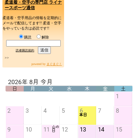
柔道着・空手の専門店 ライナ
ースポーツ通信
柔道着・空手用品の情報を定期的に
メールで配信してます!! 柔道・空手
をやっている方は必読です!!
購読
解除
読者購読規約
>>
powered by
まぐまぐ！