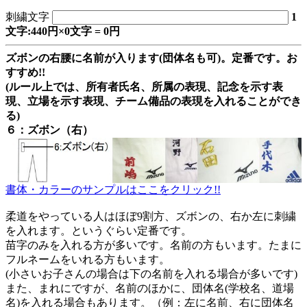
刺繍文字
1
文字:440円×0文字 = 0円
ズボンの右腰に名前が入ります(団体名も可)。定番です。お
すすめ!!
(ルール上では、所有者氏名、所属の表現、記念を示す表
現、立場を示す表現、チーム備品の表現を入れることができ
る)
６：ズボン（右）
書体・カラーのサンプルはここをクリック!!
柔道をやっている人はほぼ9割方、ズボンの、右か左に刺繍
を入れます。というぐらい定番です。
苗字のみを入れる方が多いです。名前の方もいます。たまに
フルネームをいれる方もいます。
(小さいお子さんの場合は下の名前を入れる場合が多いです)
また、まれにですが、名前のほかに、団体名(学校名、道場
名)を入れる場合もあります。（例：左に名前、右に団体名