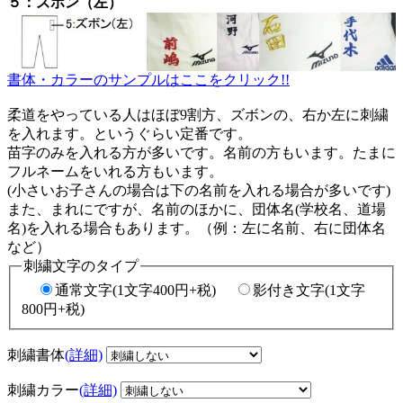
５：ズボン（左）
書体・カラーのサンプルはここをクリック!!
柔道をやっている人はほぼ9割方、ズボンの、右か左に刺繍
を入れます。というぐらい定番です。
苗字のみを入れる方が多いです。名前の方もいます。たまに
フルネームをいれる方もいます。
(小さいお子さんの場合は下の名前を入れる場合が多いです)
また、まれにですが、名前のほかに、団体名(学校名、道場
名)を入れる場合もあります。（例：左に名前、右に団体名
など）
刺繍文字のタイプ
通常文字(1文字400円+税)
影付き文字(1文字
800円+税)
刺繍書体
(詳細)
刺繍カラー
(詳細)