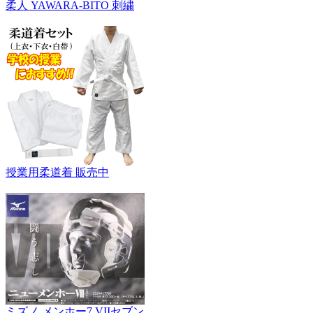
柔人 YAWARA-BITO 刺繍
授業用柔道着 販売中
ミズノ メンホー7 VIIセブン