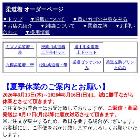
柔道着 オーダーページ
▼トップ
▼通販について
▼買いカゴの中身をみる
▼お店の紹介
▼刺繍について
▼柔道左胸
▼お問い
合わせ
▼採用情報
ミズノ柔道着・
授業用柔道着
選手用柔道着
帯
上下帯セット
上下セット
柔道ゼッケンの
柔道左胸プリン
九櫻柔道着・帯
松勘柔道着・帯
み
トのみ
【夏季休業のご案内とお願い】
2026年8月13日(木)～2026年8月16日(日)は、誠に勝手ながら
休業とさせて頂きます。
ご注文やお問合せはお受け致しておりますが、
ご返信・商品
発送は 8月17日(月)以降に順次対応させて頂きます。
※ご注文が集中するため、数日を要する場合がございます。
お客様には、ご不便をおかけ致しますがよろしくお願いいた
します。