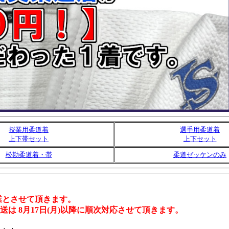
授業用柔道着
選手用柔道着
上下帯セット
上下セット
松勘柔道着・帯
柔道ゼッケンのみ
ら休業とさせて頂きます。
送は 8月17日(月)以降に順次対応させて頂きます。