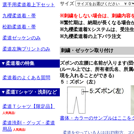
サイズ
選手用柔道着上下セット
九櫻柔道着・帯
※刺繍をしない場合は、刺繍内容
※繁忙期は、納期が長くなる場合
松勘柔道着・帯
※九櫻柔道着Xシステムは、受注
※九櫻柔道着の上下バラ注文
柔道ゼッケンのみ
柔道左胸プリントのみ
刺繍・ゼッケン取り付け
ズボンの左腰に名前が入ります(団
▼柔道着の特集
(ルール上では、所有者氏名、所
現を入れることができる)
柔道着のよくある質問
５：ズボン（左）
▼柔道Tシャツ・洗剤など
柔道Ｔシャツ【限定品】
人気商品!
書体・カラーのサンプルはここをク
柔道洗剤・グッズ・柔道
用品
人気商品!
柔道をやっている人はほぼ9割方、ズ