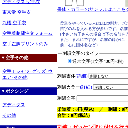
アディダス 空手衣
書体・カラーのサンプルはここをク
東京堂 空手衣
九櫻 空手衣
柔道をやっている人はほぼ9割方、ズ
苗字のみを入れる方が多いです。名前
空手着刺繍注文フォーム
(小さいお子さんの場合は下の名前を
また、まれにですが、名前のほかに、
空手左胸プリントのみ
前、右に団体名など）
刺繍文字のタイプ
▼空手その他
通常文字(1文字400円+税)
空手Ｔシャツ･グッズ･ウ
刺繍書体
(詳細)
エア･その他
刺繍カラー
(詳細)
▼ボクシング
刺繍文字
アディダス
柔道着：0円(税込) ／ 刺繍：0円
合計：0円(税込)
その他
刺繍・ゼッケン取り付けを行