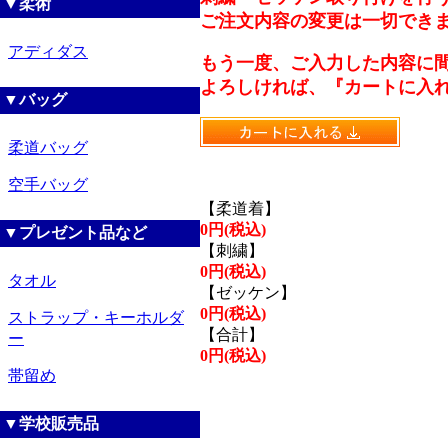
▼柔術
ご注文内容の変更は一切でき
アディダス
もう一度、ご入力した内容に
よろしければ、『カートに入
▼バッグ
柔道バッグ
空手バッグ
【柔道着】
0円(税込)
▼プレゼント品など
【刺繍】
0円(税込)
タオル
【ゼッケン】
0円(税込)
ストラップ・キーホルダ
【合計】
ー
0円(税込)
帯留め
▼学校販売品