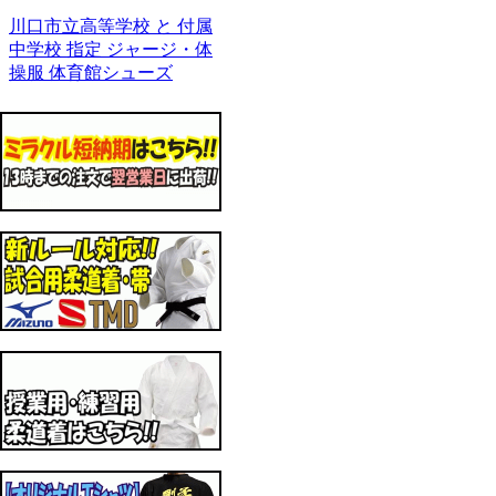
川口市立高等学校 と 付属
中学校 指定 ジャージ・体
操服 体育館シューズ