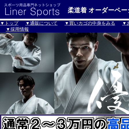
柔道着 オーダーペー
▼トップ
▼通販について
▼買いカゴの中身をみる
▼
▼採用情報