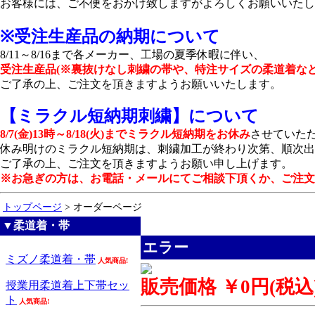
お客様には、ご不便をおかけ致しますがよろしくお願いいたし
※受注生産品の納期について
8/11～8/16まで各メーカー、工場の夏季休暇に伴い、
受注生産品(※裏抜けなし刺繍の帯や、特注サイズの柔道着など
ご了承の上、ご注文を頂きますようお願いいたします。
【ミラクル短納期刺繍】について
8/7(金)13時～8/18(火)までミラクル短納期をお休み
させていた
休み明けのミラクル短納期は、刺繍加工が終わり次第、順次出
ご了承の上、ご注文を頂きますようお願い申し上げます。
※お急ぎの方は、お電話・メールにてご相談下頂くか、ご注文
トップページ
> オーダーページ
▼柔道着・帯
エラー
ミズノ柔道着・帯
人気商品!
販売価格 ￥0円(税込
授業用柔道着上下帯セッ
ト
人気商品!