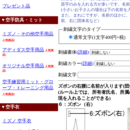
苗字のみを入れる方が多いです。名前
プレゼント品
(小さいお子さんの場合は下の名前を
また、まれにですが、名前のほかに、
▼空手防具・ミット
前、右に団体名など）
刺繍文字のタイプ
ミズノ・その他空手用品
通常文字(1文字400円+税)
人気商品!
アディダス空手用品
人気商
刺繍書体
(詳細)
品!
刺繍カラー
(詳細)
オリジナル空手用品
人気商
品!
刺繍文字
空手練習用ミット・グロ
ズボンの右腰に名前が入ります(団
ーブ・トレーニング用品
(ルール上では、所有者氏名、所
人気商品!
現を入れることができる)
６：ズボン（右）
▼空手衣
ミズノ 空手衣