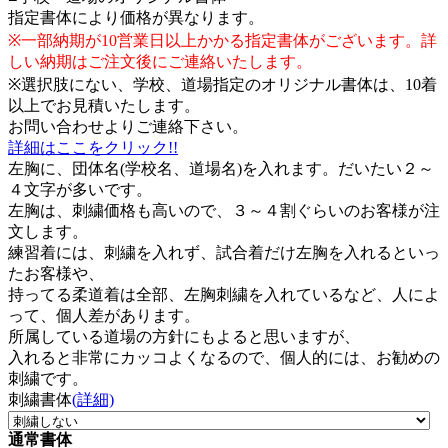
指定書体により価格が異なります。
※一部納期が10営業日以上かかる指定書体がございます。詳
しい納期はご注文後にご連絡いたします。
※選択肢にない、学校、道場指定のオリジナル書体は、10着
以上でお見積いたします。
お問い合わせよりご連絡下さい。
詳細はここをクリック!!
左胸に、団体名(学校名、道場名)を入れます。だいたい２～
４文字が多いです。
左胸は、刺繍価格も高いので、３～４割ぐらいのお客様が注
文します。
練習着には、刺繍を入れず、試合着だけ左胸を入れるといっ
たお客様や、
持ってる柔道着は全部、左胸刺繍を入れているなど、人によ
って、個人差があります。
所属している道場の方針にもよると思いますが、
入れると非常にカッコよくなるので、個人的には、お勧めの
刺繍です。
刺繍書体
(詳細)
通常書体