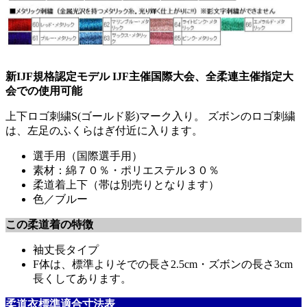
新IJF規格認定モデル IJF主催国際大会、全柔連主催指定大
会での使用可能
上下ロゴ刺繍S(ゴールド影)マーク入り。 ズボンのロゴ刺繍
は、左足のふくらはぎ付近に入ります。
選手用（国際選手用）
素材：綿７０％・ポリエステル３０％
柔道着上下（帯は別売りとなります）
色／ブルー
この柔道着の特徴
袖丈長タイプ
F体は、標準よりそでの長さ2.5cm・ズボンの長さ3cm
長くしてあります。
柔道衣標準適合寸法表