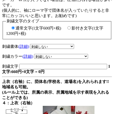
です。
(個人的に、袖にローマ字で団体名が入っていたりすると非
常にカッコいいと思います。お勧めです)
刺繍文字のタイプ
通常文字(1文字600円+税)
影付き文字(1文字
1200円+税)
刺繍書体
(詳細)
刺繍カラー
(詳細)
刺繍文字
1
文字:660円×0文字 = 0円
上衣（右袖）に、団体名(学校名、道場名)を入れられます!!
地域名も可能。
(ルール上では、所属の表示、所属地域を示す表現を入れる
ことができる)
４：上衣（右袖）