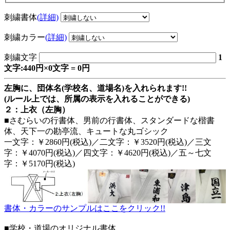
刺繍書体
(詳細)
刺繍カラー
(詳細)
刺繍文字
1
文字:440円×0文字 = 0円
左胸に、団体名(学校名、道場名)を入れられます!!
(ルール上では、所属の表示を入れることができる)
２：上衣（左胸）
■さむらいの行書体、男前の行書体、スタンダードな楷書
体、天下一の勘亭流、キュートな丸ゴシック
一文字：￥2860円(税込)／二文字：￥3520円(税込)／三文
字：￥4070円(税込)／四文字：￥4620円(税込)／五～七文
字：￥5170円(税込)
書体・カラーのサンプルはここをクリック!!
■学校・道場のオリジナル書体