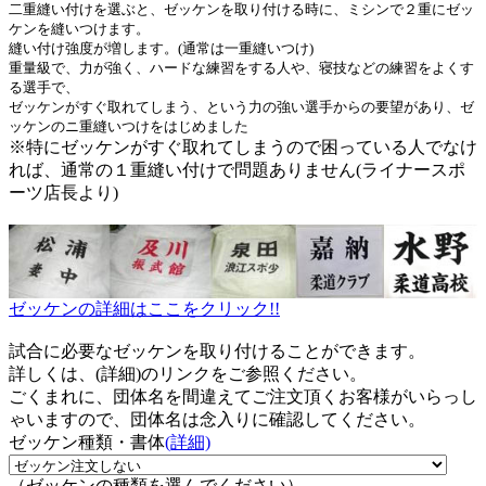
二重縫い付けを選ぶと、ゼッケンを取り付ける時に、ミシンで２重にゼッ
ケンを縫いつけます。
縫い付け強度が増します。(通常は一重縫いつけ)
重量級で、力が強く、ハードな練習をする人や、寝技などの練習をよくす
る選手で、
ゼッケンがすぐ取れてしまう、という力の強い選手からの要望があり、ゼ
ッケンのニ重縫いつけをはじめました
※特にゼッケンがすぐ取れてしまうので困っている人でなけ
れば、通常の１重縫い付けで問題ありません(ライナースポ
ーツ店長より)
ゼッケンの詳細はここをクリック!!
試合に必要なゼッケンを取り付けることができます。
詳しくは、(詳細)のリンクをご参照ください。
ごくまれに、団体名を間違えてご注文頂くお客様がいらっし
ゃいますので、団体名は念入りに確認してください。
ゼッケン種類・書体
(詳細)
（ゼッケンの種類を選んでください）