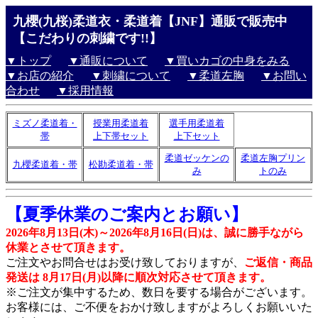
九櫻(九桜)柔道衣・柔道着【JNF】通販で販売中
【こだわりの刺繍です!!】
▼トップ
▼通販について
▼買いカゴの中身をみる
▼お店の紹介
▼刺繍について
▼柔道左胸
▼お問い
合わせ
▼採用情報
ミズノ柔道着・
授業用柔道着
選手用柔道着
帯
上下帯セット
上下セット
柔道ゼッケンの
柔道左胸プリン
九櫻柔道着・帯
松勘柔道着・帯
み
トのみ
【夏季休業のご案内とお願い】
2026年8月13日(木)～2026年8月16日(日)は、誠に勝手ながら
休業とさせて頂きます。
ご注文やお問合せはお受け致しておりますが、
ご返信・商品
発送は 8月17日(月)以降に順次対応させて頂きます。
※ご注文が集中するため、数日を要する場合がございます。
お客様には、ご不便をおかけ致しますがよろしくお願いいた