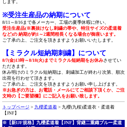
します。
※受注生産品の納期について
8/11～8/16まで各メーカー、工場の夏季休暇に伴い、
受注生産品(※裏抜けなし刺繍の帯や、特注サイズの柔道着
など)の 納期が約1～2週間程長くなる場合が御座います。
ご了承の上、ご注文を頂きますようお願いいたします。
【ミラクル短納期刺繍】について
8/7(金)13時～8/18(火)までミラクル短納期をお休み
させてい
ただきます。
休み明けのミラクル短納期は、刺繍加工が終わり次第、順次
出荷を行わせて頂きます。
ご了承の上、ご注文を頂きますようお願い申し上げます。
※お急ぎの方は、お電話・メールにてご相談下頂くか、ご注
文時の【ご要望欄】にご記入をお願い致します。
トップページ
>
九櫻柔道着
> 九櫻(九桜)柔道衣・柔道着
【JNF】
※【新IJF規格】九櫻柔道着【JNF】背継二重織ブルー柔道