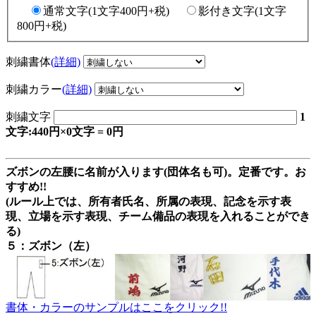
通常文字(1文字400円+税)
影付き文字(1文字
800円+税)
刺繍書体
(詳細)
刺繍カラー
(詳細)
刺繍文字
1
文字:440円×0文字 = 0円
ズボンの左腰に名前が入ります(団体名も可)。定番です。お
すすめ!!
(ルール上では、所有者氏名、所属の表現、記念を示す表
現、立場を示す表現、チーム備品の表現を入れることができ
る)
５：ズボン（左）
書体・カラーのサンプルはここをクリック!!