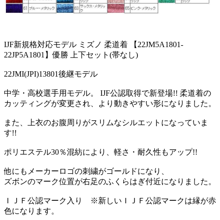
IJF新規格対応モデル ミズノ 柔道着 【22JM5A1801-
22JP5A1801】優勝 上下セット(帯なし)
22JMI(JPI)13801後継モデル
中学・高校選手用モデル。 IJF公認取得で新登場!! 柔道着の
カッティングが変更され、より動きやすい形になりました。
また、上衣のお腹周りがスリムなシルエットになっていま
す!!
ポリエステル30％混紡により、軽さ・耐久性もアップ!!
他にもメーカーロゴの刺繍がゴールドになり、
ズボンのマーク位置が右足のふくらはぎ付近になりました。
ＩＪＦ公認マーク入り ※新しいＩＪＦ公認マークは縁が赤
色になります。