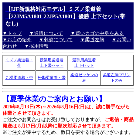
【IJF新規格対応モデル】ミズノ柔道着
【22JM5A1801-22JP5A1801】優勝 上下セット(帯
なし)
▼トップ
▼通販について
▼買いカゴの中身をみる
▼お店の紹介
▼刺繍について
▼柔道左胸
▼お問い
合わせ
▼採用情報
ミズノ柔道着・
授業用柔道着
選手用柔道着
帯
上下帯セット
上下セット
柔道ゼッケンの
柔道左胸プリン
九櫻柔道着・帯
松勘柔道着・帯
み
トのみ
【夏季休業のご案内とお願い】
2026年8月13日(木)～2026年8月16日(日)は、誠に勝手ながら
休業とさせて頂きます。
ご注文やお問合せはお受け致しておりますが、
ご返信・商品
発送は 8月17日(月)以降に順次対応させて頂きます。
※ご注文が集中するため、数日を要する場合がございます。