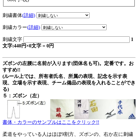
刺繍書体
(詳細)
刺繍カラー
(詳細)
刺繍文字
1
文字:440円×0文字 = 0円
ズボンの左腰に名前が入ります(団体名も可)。定番です。お
すすめ!!
(ルール上では、所有者氏名、所属の表現、記念を示す表
現、立場を示す表現、チーム備品の表現を入れることができ
る)
５：ズボン（左）
書体・カラーのサンプルはここをクリック!!
柔道をやっている人はほぼ9割方、ズボンの、右か左に刺繍