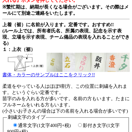
入れる』ボタンを押してください。
※繁忙期は、納期が長くなる場合がございます。その際はメ
ールにて別途ご連絡をいたします。
上着（裾）に名前が入ります。定番です。おすすめ!!
(ルール上では、所有者氏名、所属の表現、記念を示す表
現、立場を示す表現、チーム備品の表現を入れることができ
る)
１：上衣（裾）
書体・カラーのサンプルはここをクリック!!
柔道をやっている人はほぼ9割方、この位置に刺繍を入れま
す。というぐらい定番です。
苗字のみを入れる方が多いです。名前の方もいます。たまに
フルネームをいれる方もいます。
(小さいお子さんの場合は下の名前を入れる場合が多いです)
刺繍文字のタイプ
通常文字(1文字400円+税)
影付き文字(1文字
800円+税)