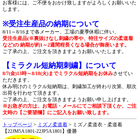
お客様には、ご不便をおかけ致しますがよろしくお願いいた
します。
※受注生産品の納期について
8/11～8/16まで各メーカー、工場の夏季休暇に伴い、
受注生産品(※裏抜けなし刺繍の帯や、特注サイズの柔道着
など)の 納期が約1～2週間程長くなる場合が御座います。
ご了承の上、ご注文を頂きますようお願いいたします。
【ミラクル短納期刺繍】について
8/7(金)13時～8/18(火)までミラクル短納期をお休み
させてい
ただきます。
休み明けのミラクル短納期は、刺繍加工が終わり次第、順次
出荷を行わせて頂きます。
ご了承の上、ご注文を頂きますようお願い申し上げます。
※お急ぎの方は、お電話・メールにてご相談下頂くか、ご注
文時の【ご要望欄】にご記入をお願い致します。
トップページ
>
ミズノ柔道着
> ミズノ柔道衣・柔道着
【22JM5A1801-22JP5A1801】優勝