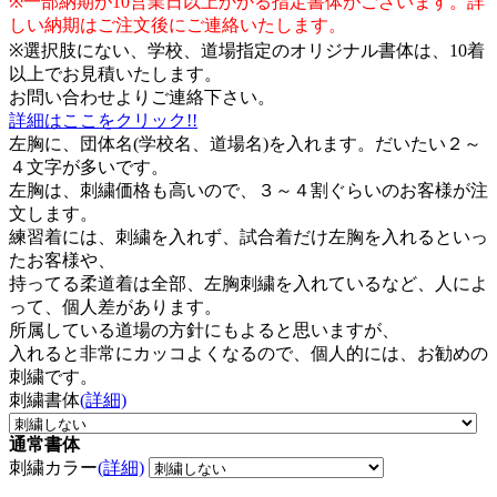
※一部納期が10営業日以上かかる指定書体がございます。詳
しい納期はご注文後にご連絡いたします。
※選択肢にない、学校、道場指定のオリジナル書体は、10着
以上でお見積いたします。
お問い合わせよりご連絡下さい。
詳細はここをクリック!!
左胸に、団体名(学校名、道場名)を入れます。だいたい２～
４文字が多いです。
左胸は、刺繍価格も高いので、３～４割ぐらいのお客様が注
文します。
練習着には、刺繍を入れず、試合着だけ左胸を入れるといっ
たお客様や、
持ってる柔道着は全部、左胸刺繍を入れているなど、人によ
って、個人差があります。
所属している道場の方針にもよると思いますが、
入れると非常にカッコよくなるので、個人的には、お勧めの
刺繍です。
刺繍書体
(詳細)
通常書体
刺繍カラー
(詳細)