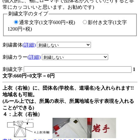
(個人的に、袖にローマ字で団体名が入っていたりすると非
常にカッコいいと思います。お勧めです)
刺繍文字のタイプ
通常文字(1文字600円+税)
影付き文字(1文字
1200円+税)
刺繍書体
(詳細)
刺繍カラー
(詳細)
刺繍文字
1
文字:660円×0文字 = 0円
上衣（右袖）に、団体名(学校名、道場名)を入れられます!!
地域名も可能。
(ルール上では、所属の表示、所属地域を示す表現を入れる
ことができる)
４：上衣（右袖）