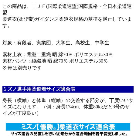
この商品は、ＩＪＦ(国際柔道連盟)国際規格・全日本柔道連
盟
柔道衣(及び帯)ガイダンス柔道衣規格の基準を満たしていま
す。
対象：有段者、実業団、大学生、高校生、中学生
素材上衣：背継二重織 晒 綿70％ ポリエステル30％
素材パンツ：綾織地 晒 綿70％ ポリエステル30％
※ 帯は別売りです
ミズノ選手用柔道着サイズ適合表
身長（横軸）と体重（縦軸）の交差する部分が、丁度いいサ
イズになります。（例：身長174cm、体重80kgだと3号のサ
イズが丁度良い）