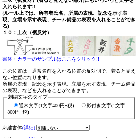
上衣（裾反対）(着ると見えない部分)にもいろいろと文字を
入れられます!!
(ルール上では、所有者氏名、所属の表現、記念を示す表
現、立場を示す表現、チーム備品の表現を入れることができ
る)
１０：上衣（裾反対）
書体・カラーのサンプルはここをクリック!!
この位置は、通常名前を入れる位置の反対側で、着ると見え
ない位置になります。
所属の表現、記念を示す表現、立場を示す表現、チーム備品
の表現、などを入れることができます。
刺繍文字のタイプ
通常文字(1文字400円+税)
影付き文字(1文字
800円+税)
刺繍書体
(詳細)