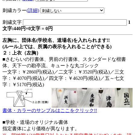
刺繍カラー
(詳細)
刺繍文字
1
文字:440円×0文字 = 0円
左胸に、団体名(学校名、道場名)を入れられます!!
(ルール上では、所属の表示を入れることができる)
２：上衣（左胸）
■さむらいの行書体、男前の行書体、スタンダードな楷書
体、天下一の勘亭流、キュートな丸ゴシック
一文字：￥2860円(税込)／二文字：￥3520円(税込)／三文
字：￥4070円(税込)／四文字：￥4620円(税込)／五～七文
字：￥5170円(税込)
書体・カラーのサンプルはここをクリック!!
■学校・道場のオリジナル書体
指定書体により価格が異なります。