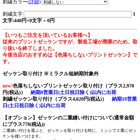
刺繍カラー
(詳細)
刺繍文字
1
文字:440円×0文字 = 0円
【いつもご注文を頂いているお客様へ】
従来のプリントゼッケンですが、製造工場が廃業のため、取
り扱いを終了しました。
今後当店のおすすめは【色落ちしないプリントゼッケン】で
す。
ゼッケン取り付け ※ミラクル短納期対象外
new!
色落ちしないプリントゼッケン取り付け（プラス2,970
円(税込)）
納期8営業日(土日祝日除く)以内に出荷
刺繍ゼッケン取り付け（プラス4,620円(税込)）
納期10営業
日(土日祝日除く)以内に出荷
【オプション】ゼッケンの二重縫い付けについて(通常金額
にプラス770(税込))
二重縫い付けを選ぶと、ゼッケンを取り付ける時に、ミシンで２重にゼッ
ケンを縫いつけます。