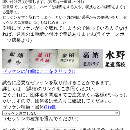
縫い付け強度が増します。(通常は一重縫いつけ)
重量級で、力が強く、ハードな練習をする人や、寝技などの練習をよくす
る選手で、
ゼッケンがすぐ取れてしまう、という力の強い選手からの要望があり、ゼ
ッケンのニ重縫いつけをはじめました
※特にゼッケンがすぐ取れてしまうので困っている人でなけ
れば、通常の１重縫い付けで問題ありません(ライナースポ
ーツ店長より)
ゼッケンの詳細はここをクリック!!
試合に必要なゼッケンを取り付けることができます。
詳しくは、(詳細)のリンクをご参照ください。
ごくまれに、団体名を間違えてご注文頂くお客様がいらっし
ゃいますので、団体名は念入りに確認してください。
ゼッケン種類・書体
(詳細)
（ゼッケンの種類を選んでください）
ゼッケン文字色
（男子は黒色、女子は